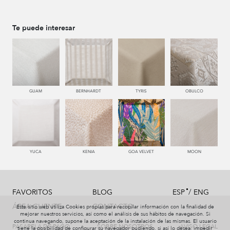
Te puede interesar
GUAM
BERNHARDT
TYRIS
OBULCO
YUCA
KENIA
GOA VELVET
MOON
/
FAVORITOS
BLOG
ESP
ENG
ÁREA CLIENTE
CONTACTO
Este sitio web utiliza Cookies propias para recopilar información con la finalidad de
mejorar nuestros servicios, así como el análisis de sus hábitos de navegación. Si
continua navegando, supone la aceptación de la instalación de las mismas. El usuario
PASARELA DE PAGO
SOBRE NOSOTROS
AVISO LEGAL
tiene la posibilidad de configurar su navegador pudiendo, si así lo desea, impedir