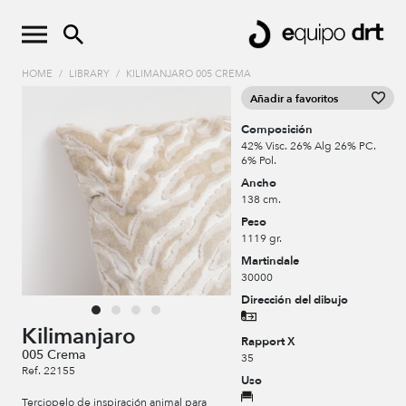
HOME
/
LIBRARY
/
KILIMANJARO 005 CREMA
Añadir a favoritos
Composición
42% Visc. 26% Alg 26% PC.
6% Pol.
Ancho
138 cm.
Peso
1119 gr.
Martindale
30000
Dirección del dibujo
Kilimanjaro
Rapport X
005 Crema
35
Ref. 22155
Uso
Terciopelo de inspiración animal para