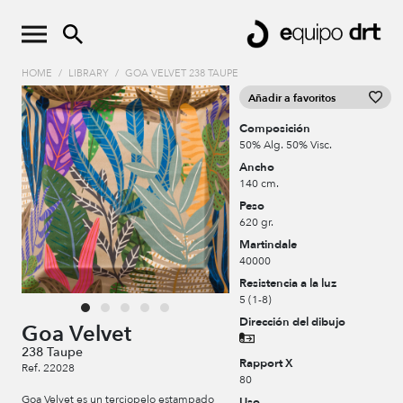
HOME
/
LIBRARY
/
GOA VELVET 238 TAUPE
Añadir a favoritos
Composición
50% Alg. 50% Visc.
Ancho
140 cm.
Peso
620 gr.
Martindale
40000
Resistencia a la luz
5 (1-8)
Dirección del dibujo
Goa Velvet
238 Taupe
Rapport X
Ref. 22028
80
Goa Velvet es un terciopelo estampado
Uso