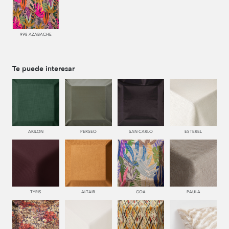
998 AZABACHE
Te puede interesar
AKILON
PERSEO
SAN CARLO
ESTEREL
TYRIS
ALTAIR
GOA
PAULA