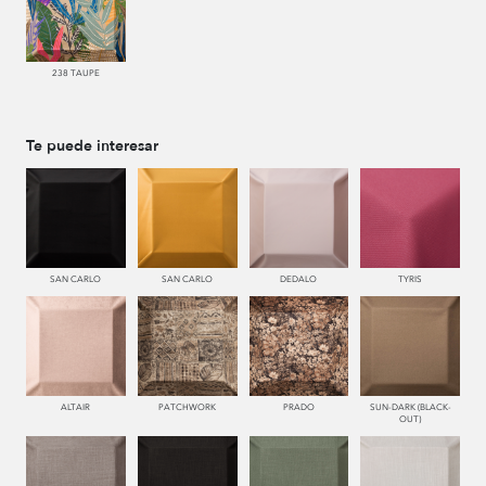
238 TAUPE
Te puede interesar
SAN CARLO
SAN CARLO
DEDALO
TYRIS
ALTAIR
PATCHWORK
PRADO
SUN-DARK (BLACK-
OUT)