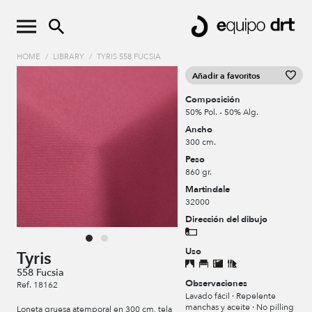
HOME
/
LIBRARY
/
TYRIS 558 FUCSIA
Añadir a favoritos
Composición
50% Pol. - 50% Alg.
Ancho
300 cm.
Peso
860 gr.
Martindale
32000
Dirección del dibujo
Uso
Tyris
558 Fucsia
Observaciones
Ref. 18162
Lavado fácil · Repelente
manchas y aceite · No pilling
Loneta gruesa atemporal en 300 cm, tela