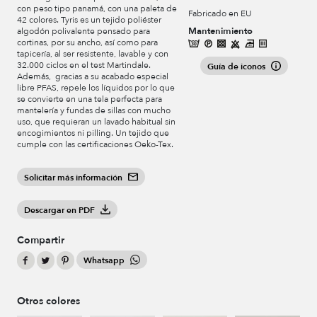
con peso tipo panamá, con una paleta de
Fabricado en EU
42 colores. Tyris es un tejido poliéster
Mantenimiento
algodón polivalente pensado para
cortinas, por su ancho, así como para
tapicería, al ser resistente, lavable y con
32.000 ciclos en el test Martindale.
Guía de iconos
Además, gracias a su acabado especial
libre PFAS, repele los líquidos por lo que
se convierte en una tela perfecta para
mantelería y fundas de sillas con mucho
uso, que requieran un lavado habitual sin
encogimientos ni pilling. Un tejido que
cumple con las certificaciones Oeko-Tex.
Solicitar más información
Descargar en PDF
Compartir
Whatsapp
Otros colores