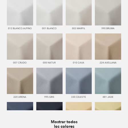
012 BLANCO ALPINO
001 BLANCO
003 MARFIL
990 BRUMA
007 CRUDO
000 NATUR
010 CAVA
224 AVELLANA
220 ARENA
995 GRIS
330 CELESTE
481 JADE
Mostrar todos
los colores