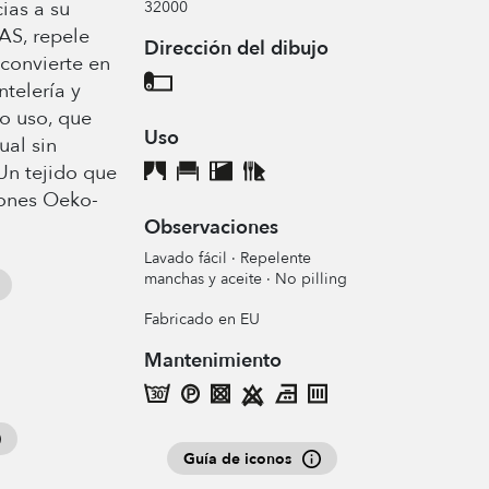
ias a su
32000
AS, repele
Dirección del dibujo
 convierte en
ntelería y
o uso, que
Uso
ual sin
 Un tejido que
iones Oeko-
Observaciones
Lavado fácil · Repelente
manchas y aceite · No pilling
Fabricado en EU
Mantenimiento
Guía de iconos