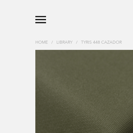
HOME
/
LIBRARY
/
TYRIS 448 CAZADOR