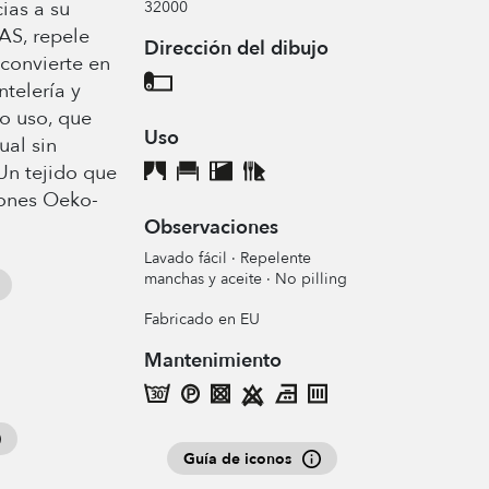
ias a su
32000
AS, repele
Dirección del dibujo
 convierte en
ntelería y
o uso, que
Uso
ual sin
 Un tejido que
iones Oeko-
Observaciones
Lavado fácil · Repelente
manchas y aceite · No pilling
Fabricado en EU
Mantenimiento
Guía de iconos