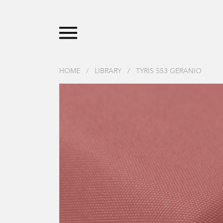
HOME
/
LIBRARY
/
TYRIS 553 GERANIO