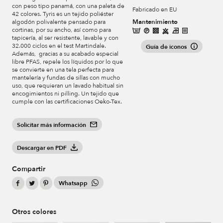
con peso tipo panamá, con una paleta de
Fabricado en EU
42 colores. Tyris es un tejido poliéster
Mantenimiento
algodón polivalente pensado para
cortinas, por su ancho, así como para
tapicería, al ser resistente, lavable y con
32.000 ciclos en el test Martindale.
Guía de iconos
Además, gracias a su acabado especial
libre PFAS, repele los líquidos por lo que
se convierte en una tela perfecta para
mantelería y fundas de sillas con mucho
uso, que requieran un lavado habitual sin
encogimientos ni pilling. Un tejido que
cumple con las certificaciones Oeko-Tex.
Solicitar más información
Descargar en PDF
Compartir
Whatsapp
Otros colores