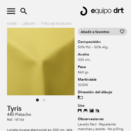
HOME
/
LIBRARY
/
TYRIS 440 PISTACHO
Añadir a favoritos
Composición
50% Pol. - 50% Alg.
Ancho
300 cm.
Peso
860 gr.
Martindale
32000
Dirección del dibujo
Uso
Tyris
440 Pistacho
Observaciones
Ref. 18156
Lavado fácil · Repelente
manchas y aceite · No pilling
Loneta gruesa atemporal en 300 cm, tela