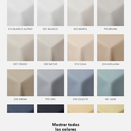
012 BLANCO ALPINO
001 BLANCO
003 MARFIL
990 BRUMA
007 CRUDO
000 NATUR
010 CAVA
224 AVELLANA
220 ARENA
995 GRIS
330 CELESTE
481 JADE
Mostrar todos
los colores