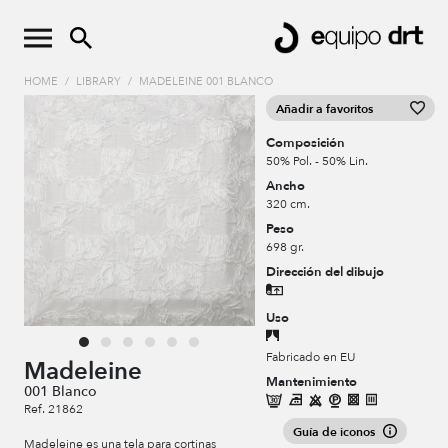
HOME
/
LIBRARY
/
MADELEINE 001 BLANCO
Añadir a favoritos
Composición
50% Pol. - 50% Lin.
Ancho
320 cm.
Peso
698 gr.
Dirección del dibujo
Uso
Fabricado en EU
Madeleine
Mantenimiento
001 Blanco
Ref. 21862
Guía de iconos
Madeleine es una tela para cortinas