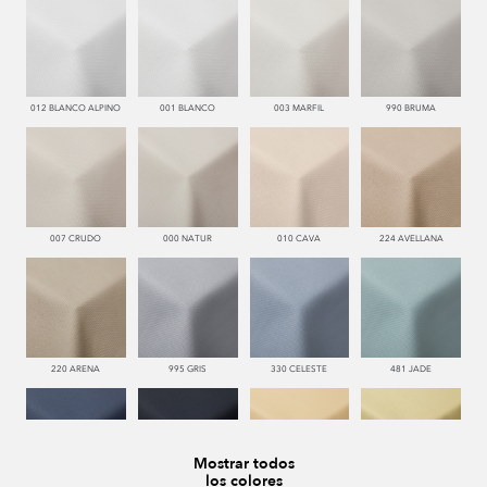
012 BLANCO ALPINO
001 BLANCO
003 MARFIL
990 BRUMA
007 CRUDO
000 NATUR
010 CAVA
224 AVELLANA
220 ARENA
995 GRIS
330 CELESTE
481 JADE
Mostrar todos
los colores