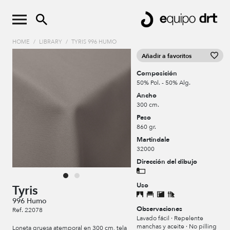
HOME
/
LIBRARY
/
TYRIS 996 HUMO
Añadir a favoritos
Composición
50% Pol. - 50% Alg.
Ancho
300 cm.
Peso
860 gr.
Martindale
32000
Dirección del dibujo
Uso
Tyris
996 Humo
Observaciones
Ref. 22078
Lavado fácil · Repelente
manchas y aceite · No pilling
Loneta gruesa atemporal en 300 cm, tela