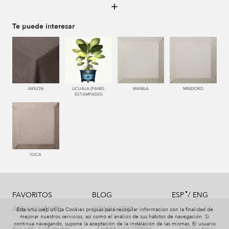
334 JEANS
340 NOCHE
123 AMBAR
008 MARMOL
Te puede interesar
440 PISTACHO
116 ORO
449 V. OSCURO
445 VERDE
AKILON
LICUALA (PANEL
MANILA
MINDORO
ESTAMPADO)
443 KAKI
448 CAZADOR
446 MUSGO
238 TAUPE
YUCA
551 ORQUIDEA
119 NARANJA
556 CICLAMEN
772 MALVA
/
FAVORITOS
BLOG
ESP
ENG
ÁREA CLIENTE
CONTACTO
Este sitio web utiliza Cookies propias para recopilar información con la finalidad de
mejorar nuestros servicios, así como el análisis de sus hábitos de navegación. Si
continua navegando, supone la aceptación de la instalación de las mismas. El usuario