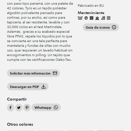
con peso tipo panamá, con una paleta de
Fabricado en EU
42 colores. Tyris es un tejido poliéster
Mantenimiento
algodón polivalente pensado para
cortinas, por su ancho, así como para
tapicería, al ser resistente, lavable y con
32.000 ciclos en el test Martindale.
Guía de iconos
Además, gracias a su acabado especial
libre PFAS, repele los líquidos por lo que
se convierte en una tela perfecta para
mantelería y fundas de sillas con mucho
uso, que requieran un lavado habitual sin
encogimientos ni pilling. Un tejido que
cumple con las certificaciones Oeko-Tex.
Solicitar más información
Descargar en PDF
Compartir
Whatsapp
Otros colores