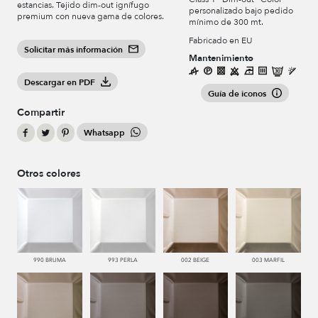
estancias. Tejido dim-out ignífugo
personalizado bajo pedido
premium con nueva gama de colores.
mínimo de 300 mt.
Fabricado en EU
Solicitar más información
Mantenimiento
Descargar en PDF
Guía de iconos
Compartir
Whatsapp
Otros colores
990 BRUMA
993 PERLA
002 BEIGE
003 MARFIL