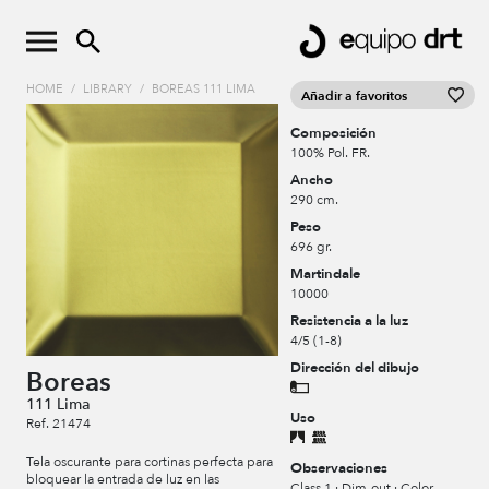
HOME
/
LIBRARY
/
BOREAS 111 LIMA
Añadir a favoritos
Composición
100% Pol. FR.
Ancho
290 cm.
Peso
696 gr.
Martindale
10000
Resistencia a la luz
4/5 (1-8)
Dirección del dibujo
Boreas
111 Lima
Uso
Ref. 21474
Tela oscurante para cortinas perfecta para
Observaciones
bloquear la entrada de luz en las
Class 1 · Dim-out · Color