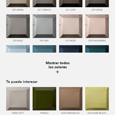
220 ARENA
221 TABACO
231 CAFE
229 VISON
230 NUEZ
995 GRIS
015 NUDE
550 PALISANDRO
Mostrar todos
los colores
330 CELESTE
335 AZUL
338 MARINO
344 AZORES
Te puede interesar
992 ACERO
444 OLIVA
441 HIERBA
449 V. OSCURO
TEIDE SOFT
PERSEO
SUN-DARK (BLACK-
SUN-DARK (BLACK-