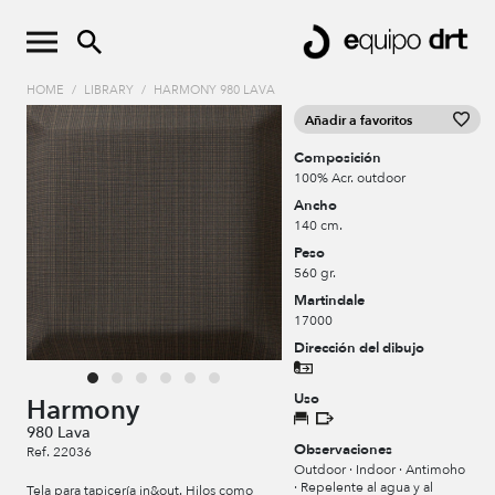
HOME
/
LIBRARY
/
HARMONY 980 LAVA
Añadir a favoritos
Composición
100% Acr. outdoor
Ancho
140 cm.
Peso
560 gr.
Martindale
17000
Dirección del dibujo
Uso
Harmony
980 Lava
Observaciones
Ref. 22036
Outdoor · Indoor · Antimoho
· Repelente al agua y al
Tela para tapicería in&out. Hilos como