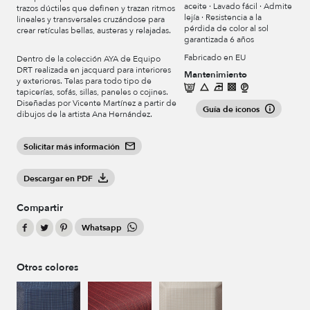
aceite · Lavado fácil · Admite
trazos dúctiles que definen y trazan ritmos
lejía · Resistencia a la
lineales y transversales cruzándose para
pérdida de color al sol
crear retículas bellas, austeras y relajadas.
garantizada 6 años
Fabricado en EU
Dentro de la colección AYA de Equipo
DRT realizada en jacquard para interiores
Mantenimiento
y exteriores. Telas para todo tipo de
tapicerías, sofás, sillas, paneles o cojines.
Diseñadas por Vicente Martínez a partir de
Guía de iconos
dibujos de la artista Ana Hernández.
Solicitar más información
Descargar en PDF
Compartir
Whatsapp
Otros colores