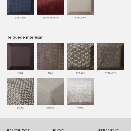
335 AZUL
662 MARSALA
010 CAVA
Te puede interesar
ELBA
MAR
PETALS
PYRENEES
SIGNS
ENEAS
PIXEL
/
FAVORITOS
BLOG
ESP
ENG