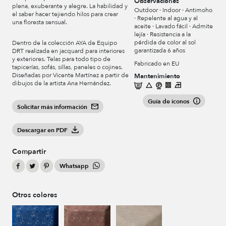
Observaciones
plena, exuberante y alegre. La habilidad y
Outdoor · Indoor · Antimoho
el saber hacer tejiendo hilos para crear
· Repelente al agua y al
una floresta sensual.
aceite · Lavado fácil · Admite
lejía · Resistencia a la
pérdida de color al sol
Dentro de la colección AYA de Equipo
garantizada 6 años
DRT realizada en jacquard para interiores
y exteriores. Telas para todo tipo de
Fabricado en EU
tapicerías, sofás, sillas, paneles o cojines.
Diseñadas por Vicente Martínez a partir de
Mantenimiento
dibujos de la artista Ana Hernández.
Guía de iconos
Solicitar más información
Descargar en PDF
Compartir
Whatsapp
Otros colores