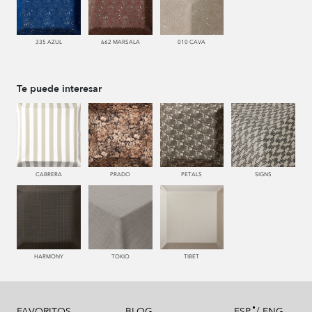
335 AZUL
662 MARSALA
010 CAVA
Te puede interesar
CABRERA
PRADO
PETALS
SIGNS
HARMONY
TOKIO
TIBET
/
FAVORITOS
BLOG
ESP
ENG