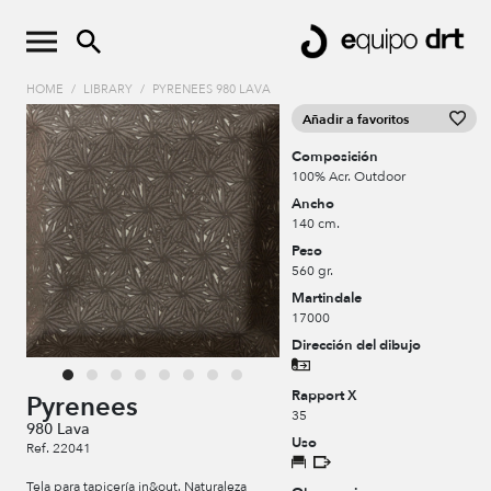
HOME
/
LIBRARY
/
PYRENEES 980 LAVA
Añadir a favoritos
Composición
100% Acr. Outdoor
Ancho
140 cm.
Peso
560 gr.
Martindale
17000
Dirección del dibujo
Rapport X
Pyrenees
35
980 Lava
Uso
Ref. 22041
Tela para tapicería in&out. Naturaleza