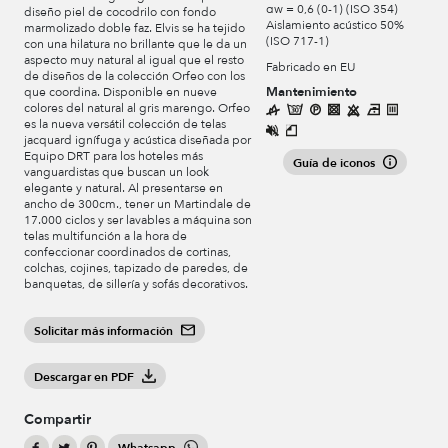
αw = 0,6 (0-1) (ISO 354)
diseño piel de cocodrilo con fondo
Aislamiento acústico 50%
marmolizado doble faz. Elvis se ha tejido
(ISO 717-1)
con una hilatura no brillante que le da un
aspecto muy natural al igual que el resto
Fabricado en EU
de diseños de la colección Orfeo con los
Mantenimiento
que coordina. Disponible en nueve
colores del natural al gris marengo. Orfeo
es la nueva versátil colección de telas
jacquard ignífuga y acústica diseñada por
Equipo DRT para los hoteles más
Guía de iconos
vanguardistas que buscan un look
elegante y natural. Al presentarse en
ancho de 300cm., tener un Martindale de
17.000 ciclos y ser lavables a máquina son
telas multifunción a la hora de
confeccionar coordinados de cortinas,
colchas, cojines, tapizado de paredes, de
banquetas, de sillería y sofás decorativos.
Solicitar más información
Descargar en PDF
Compartir