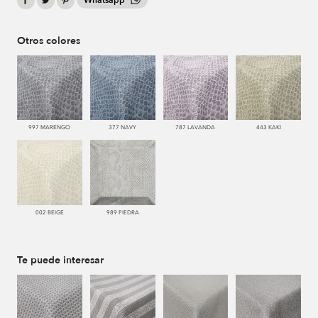
Whatsapp
Otros colores
997 MARENGO
377 NAVY
787 LAVANDA
443 KAKI
002 BEIGE
989 PIEDRA
Te puede interesar