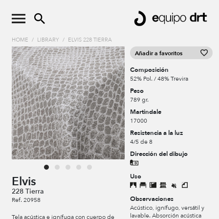
HOME
/
LIBRARY
/
ELVIS 228 TIERRA
Añadir a favoritos
Composición
52% Pol. / 48% Trevira
Peso
789 gr.
Martindale
17000
Resistencia a la luz
4/5 de 8
Dirección del dibujo
Uso
Elvis
228 Tierra
Observaciones
Ref. 20958
Acústico, ignífugo, versátil y
lavable. Absorción acústica
Tela acústica e ignífuga con cuerpo de