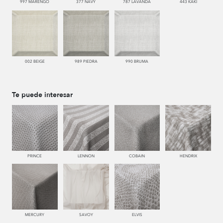
997 MARENGO
377 NAVY
787 LAVANDA
443 KAKI
002 BEIGE
989 PIEDRA
990 BRUMA
Te puede interesar
PRINCE
LENNON
COBAIN
HENDRIX
MERCURY
SAVOY
ELVIS