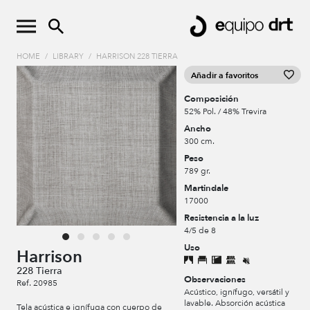
HOME
/
LIBRARY
/
HARRISON 228 TIERRA
Añadir a favoritos
Composición
52% Pol. / 48% Trevira
Ancho
300 cm.
Peso
789 gr.
Martindale
17000
Resistencia a la luz
4/5 de 8
Uso
Harrison
228 Tierra
Observaciones
Ref. 20985
Acústico, ignífugo, versátil y
lavable. Absorción acústica
Tela acústica e ignífuga con cuerpo de