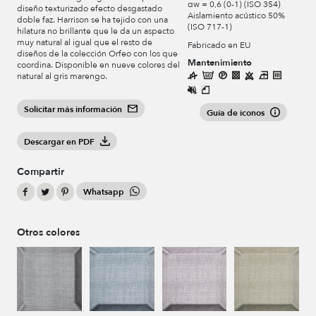
αw = 0,6 (0-1) (ISO 354)
diseño texturizado efecto desgastado
Aislamiento acústico 50%
doble faz. Harrison se ha tejido con una
(ISO 717-1)
hilatura no brillante que le da un aspecto
muy natural al igual que el resto de
Fabricado en EU
diseños de la colección Orfeo con los que
Mantenimiento
coordina. Disponible en nueve colores del
natural al gris marengo.
Solicitar más información
Guía de iconos
Descargar en PDF
Compartir
Whatsapp
Otros colores