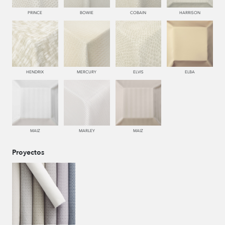
PRINCE
BOWIE
COBAIN
HARRISON
HENDRIX
MERCURY
ELVIS
ELBA
MAIZ
MARLEY
MAIZ
Proyectos