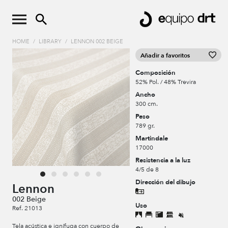
HOME
/
LIBRARY
/
LENNON 002 BEIGE
Añadir a favoritos
Composición
52% Pol. / 48% Trevira
Ancho
300 cm.
Peso
789 gr.
Martindale
17000
Resistencia a la luz
4/5 de 8
Dirección del dibujo
Lennon
002 Beige
Uso
Ref. 21013
Tela acústica e ignífuga con cuerpo de