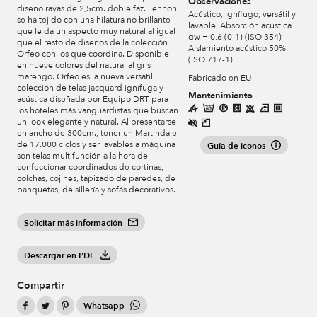
Observaciones
diseño rayas de 2,5cm. doble faz. Lennon
Acústico, ignífugo, versátil y
se ha tejido con una hilatura no brillante
lavable. Absorción acústica
que le da un aspecto muy natural al igual
αw = 0,6 (0-1) (ISO 354)
que el resto de diseños de la colección
Aislamiento acústico 50%
Orfeo con los que coordina. Disponible
(ISO 717-1)
en nueve colores del natural al gris
marengo. Orfeo es la nueva versátil
Fabricado en EU
colección de telas jacquard ignífuga y
Mantenimiento
acústica diseñada por Equipo DRT para
los hoteles más vanguardistas que buscan
un look elegante y natural. Al presentarse
en ancho de 300cm., tener un Martindale
de 17.000 ciclos y ser lavables a máquina
Guía de iconos
son telas multifunción a la hora de
confeccionar coordinados de cortinas,
colchas, cojines, tapizado de paredes, de
banquetas, de sillería y sofás decorativos.
Solicitar más información
Descargar en PDF
Compartir
Whatsapp