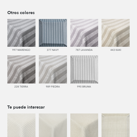
Otros colores
997 MARENGO
377 NAVY
787 LAVANDA
443 KAKI
228 TIERRA
989 PIEDRA
990 BRUMA
Te puede interesar