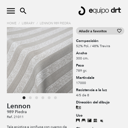
HOME
/
LIBRARY
/
LENNON 989 PIEDRA
Añadir a favoritos
Composición
52% Pol. / 48% Trevira
Ancho
300 cm.
Peso
789 gr.
Martindale
17000
Resistencia a la luz
4/5 de 8
Dirección del dibujo
Lennon
989 Piedra
Uso
Ref. 21011
Tela acústica e ignífuga con cuerpo de