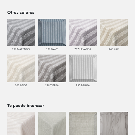
Otros colores
997 MARENGO
377 NAVY
787 LAVANDA
443 KAKI
002 BEIGE
228 TIERRA
990 BRUMA
Te puede interesar