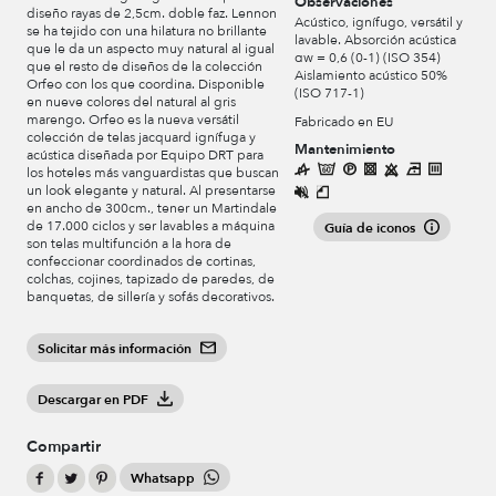
Observaciones
diseño rayas de 2,5cm. doble faz. Lennon
Acústico, ignífugo, versátil y
se ha tejido con una hilatura no brillante
lavable. Absorción acústica
que le da un aspecto muy natural al igual
αw = 0,6 (0-1) (ISO 354)
que el resto de diseños de la colección
Aislamiento acústico 50%
Orfeo con los que coordina. Disponible
(ISO 717-1)
en nueve colores del natural al gris
marengo. Orfeo es la nueva versátil
Fabricado en EU
colección de telas jacquard ignífuga y
Mantenimiento
acústica diseñada por Equipo DRT para
los hoteles más vanguardistas que buscan
un look elegante y natural. Al presentarse
en ancho de 300cm., tener un Martindale
de 17.000 ciclos y ser lavables a máquina
Guía de iconos
son telas multifunción a la hora de
confeccionar coordinados de cortinas,
colchas, cojines, tapizado de paredes, de
banquetas, de sillería y sofás decorativos.
Solicitar más información
Descargar en PDF
Compartir
Whatsapp