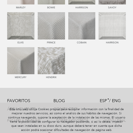
MARLEY
BOWIE
HARRISON
SAVOY
ELVIS
PRINCE
COBAIN
HARRISON
MERCURY
HENDRIX
/
FAVORITOS
BLOG
ESP
ENG
ÁREA CLIENTE
CONTACTO
Este sitio web utiliza Cookies propias para recopilar información con la finalidad de
mejorar nuestros servicios, así como el análisis de sus hábitos de navegación. Si
continua navegando, supone la aceptación de la instalación de las mismas. El usuario
PASARELA DE PAGO
SOBRE NOSOTROS
AVISO LEGAL
tiene la posibilidad de configurar su navegador pudiendo, si así lo desea, impedir
que sean instaladas en su disco duro, aunque deberá tener en cuenta que dicha
acción podrá ocasionar dificultades de navegación de página web.