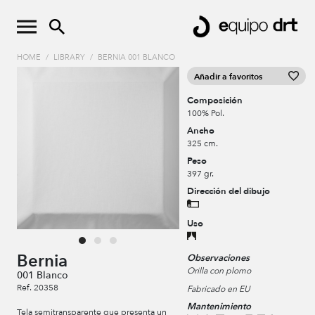
HOME
/
LIBRARY
/
BERNIA 001 BLANCO
Añadir a favoritos
Composición
100% Pol.
Ancho
325 cm.
Peso
397 gr.
Dirección del dibujo
Uso
Bernia
Observaciones
Orilla con plomo
001 Blanco
Ref. 20358
Fabricado en EU
Mantenimiento
Tela semitransparente que presenta un