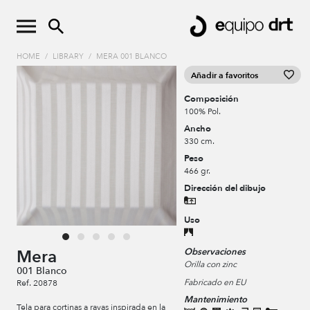
HOME
/
LIBRARY
/
MERA 001 BLANCO
Añadir a favoritos
Composición
100% Pol.
Ancho
330 cm.
Peso
466 gr.
Dirección del dibujo
Uso
Observaciones
Mera
Orilla con zinc
001 Blanco
Fabricado en EU
Ref. 20878
Mantenimiento
Tela para cortinas a rayas inspirada en la