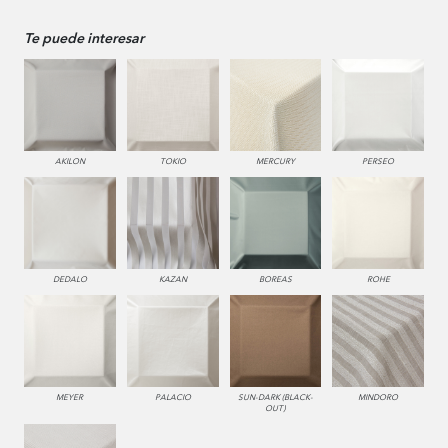
Te puede interesar
AKILON
TOKIO
MERCURY
PERSEO
DEDALO
KAZAN
BOREAS
ROHE
MEYER
PALACIO
SUN-DARK (BLACK-
MINDORO
OUT)