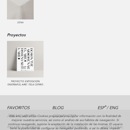
SENA
Proyectos
PROYECTO: EXPOSICIÓN
‘DISEÑAR EL AIRE’. TELA CEFIRO.
/
FAVORITOS
BLOG
ESP
ENG
ÁREA CLIENTE
CONTACTO
Este sitio web utiliza Cookies propias para recopilar información con la finalidad de
mejorar nuestros servicios, así como el análisis de sus hábitos de navegación. Si
continua navegando, supone la aceptación de la instalación de las mismas. El usuario
PASARELA DE PAGO
SOBRE NOSOTROS
AVISO LEGAL
tiene la posibilidad de configurar su navegador pudiendo, si así lo desea, impedir