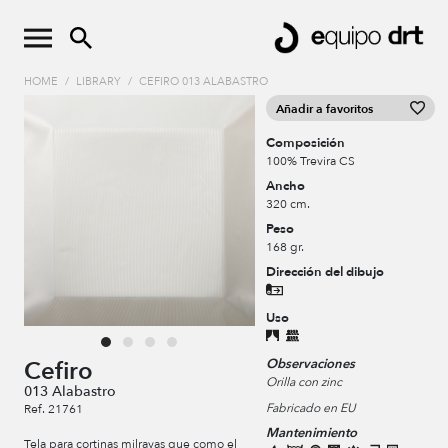
HOME
/
LIBRARY
/
CEFIRO 013 ALABASTRO
Añadir a favoritos
Composición
100% Trevira CS
Ancho
320 cm.
Peso
168 gr.
Dirección del dibujo
Uso
Observaciones
Cefiro
Orilla con zinc
013 Alabastro
Fabricado en EU
Ref. 21761
Mantenimiento
Tela para cortinas milrayas que como el