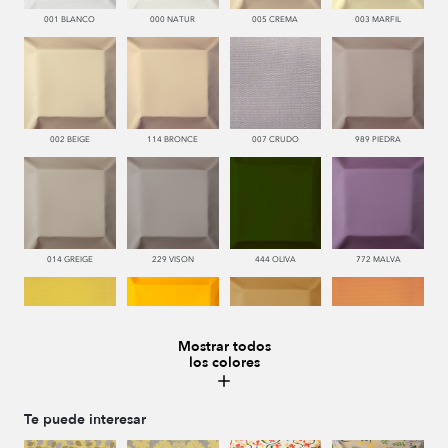
001 BLANCO
000 NATUR
005 CREMA
003 MARFIL
002 BEIGE
114 BRONCE
007 CRUDO
989 PIEDRA
014 GREIGE
229 VISON
444 OLIVA
772 MALVA
Mostrar todos
los colores
110 LIMON
115 AMARILLO
113 CAMEL
226 ARCILLA
Te puede interesar