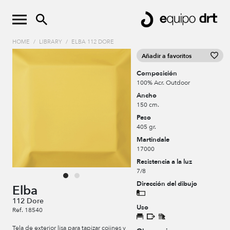
HOME
/
LIBRARY
/
ELBA 112 DORE
Añadir a favoritos
Composición
100% Acr. Outdoor
Ancho
150 cm.
Peso
405 gr.
Martindale
17000
Resistencia a la luz
7/8
Dirección del dibujo
Elba
112 Dore
Uso
Ref. 18540
Tela de exterior lisa para tapizar cojines y