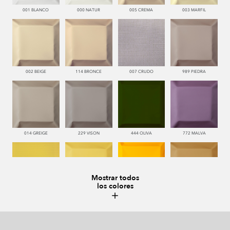
001 BLANCO
000 NATUR
005 CREMA
003 MARFIL
002 BEIGE
114 BRONCE
007 CRUDO
989 PIEDRA
014 GREIGE
229 VISON
444 OLIVA
772 MALVA
Mostrar todos
los colores
110 LIMON
112 DORE
115 AMARILLO
113 CAMEL