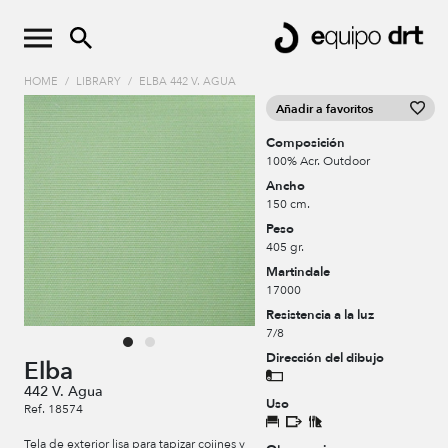
HOME
/
LIBRARY
/
ELBA 442 V. AGUA
Añadir a favoritos
Composición
100% Acr. Outdoor
Ancho
150 cm.
Peso
405 gr.
Martindale
17000
Resistencia a la luz
7/8
Dirección del dibujo
Elba
442 V. Agua
Uso
Ref. 18574
Tela de exterior lisa para tapizar cojines y