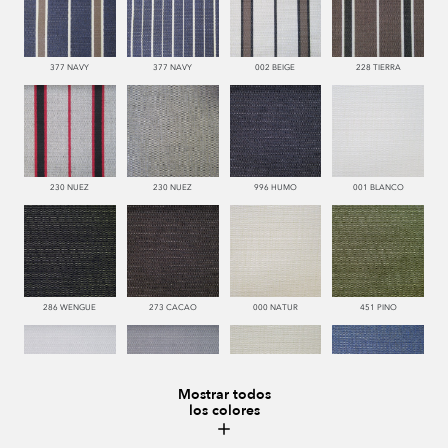
377 NAVY
377 NAVY
002 BEIGE
228 TIERRA
230 NUEZ
230 NUEZ
996 HUMO
001 BLANCO
286 WENGUE
273 CACAO
000 NATUR
451 PINO
Mostrar todos
los colores
993 PERLA
995 GRIS
002 BEIGE
377 NAVY