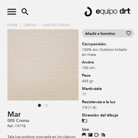
HOME
/
LIBRARY
/
MAR 005 CREMA
Añadir a favoritos
Composición
100% Acr. Outdoor tintado
en masa
Ancho
150 cm.
Peso
405 gr.
Martindale
17
Resistencia a la luz
7/8 (1-8)
Mar
Dirección del dibujo
005 Crema
Ref. 19778
Uso
Tela lisa outdoor inspirada en los clásicos