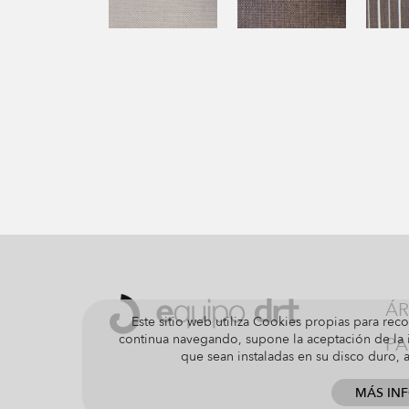
ÁR
Este sitio web utiliza Cookies propias para reco
continua navegando, supone la aceptación de la i
PA
que sean instaladas en su disco duro,
MÁS IN