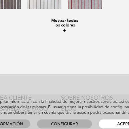
Mostrar todos
los colores
EA CLIENTE
SOBRE NOSOTROS
pilar información con la finalidad de mejorar nuestros servicios, así 
nstalación de las mismas. El usuario tiene la posibilidad de configura
SARELA DE PAGO
BLOG
 aunque deberá tener en cuenta que dicha acción podrá ocasionar dif
FORMACIÓN
CONFIGURAR
ACEP