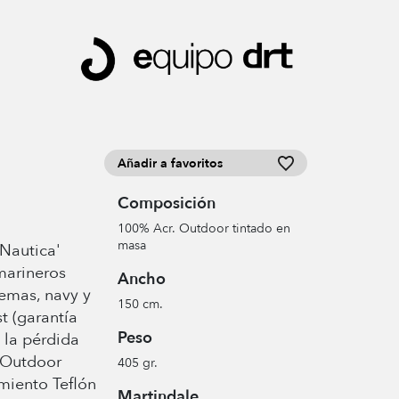
Añadir a favoritos
Composición
100% Acr. Outdoor tintado en
masa
Nautica'
 marineros
Ancho
remas, navy y
150 cm.
 (garantía
Peso
 la pérdida
a Outdoor
405 gr.
amiento Teflón
Martindale