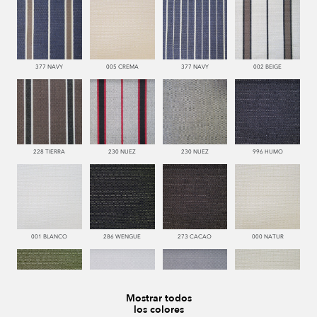
377 NAVY
005 CREMA
377 NAVY
002 BEIGE
228 TIERRA
230 NUEZ
230 NUEZ
996 HUMO
001 BLANCO
286 WENGUE
273 CACAO
000 NATUR
Mostrar todos
los colores