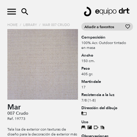
HOME
/
LIBRARY
/
MAR 007 CRUDO
Añadir a favoritos
Composición
100% Acr. Outdoor tintado
en masa
Ancho
150 cm.
Peso
405 gr.
Martindale
17
Resistencia a la luz
7/8 (1-8)
Mar
Dirección del dibujo
007 Crudo
Ref. 19773
Uso
Tela lisa de exterior con texturas de
diseño para la decoración de exterior más
Observaciones