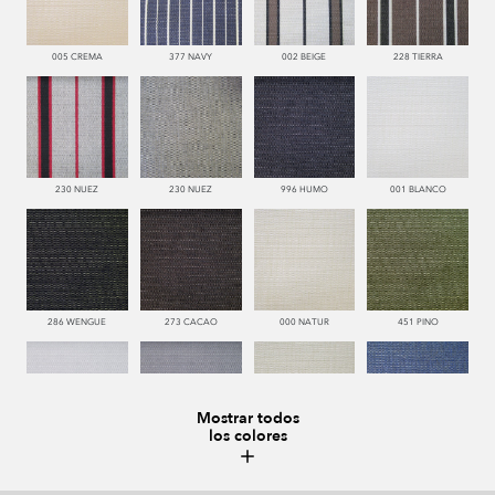
005 CREMA
377 NAVY
002 BEIGE
228 TIERRA
230 NUEZ
230 NUEZ
996 HUMO
001 BLANCO
286 WENGUE
273 CACAO
000 NATUR
451 PINO
Mostrar todos
los colores
993 PERLA
995 GRIS
002 BEIGE
377 NAVY