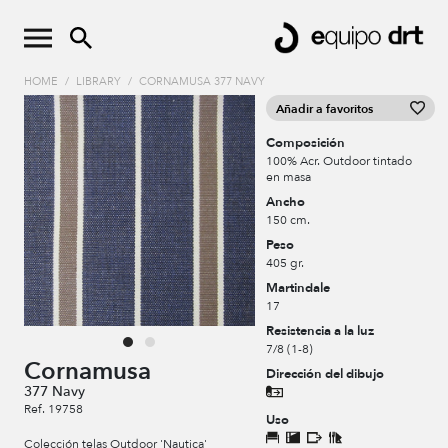
HOME
/
LIBRARY
/
CORNAMUSA 377 NAVY
Añadir a favoritos
Composición
100% Acr. Outdoor tintado
en masa
Ancho
150 cm.
Peso
405 gr.
Martindale
17
Resistencia a la luz
7/8 (1-8)
Cornamusa
Dirección del dibujo
377 Navy
Ref. 19758
Uso
Colección telas Outdoor 'Nautica'